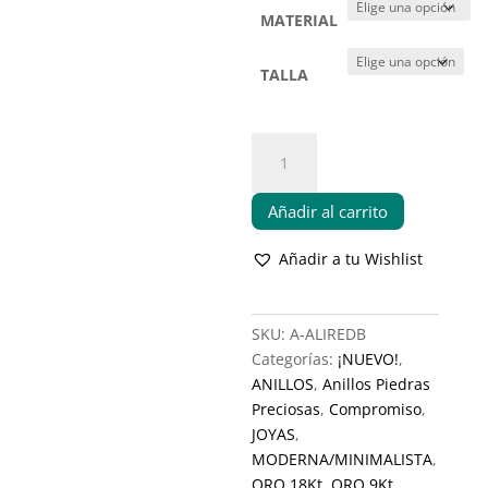
MATERIAL
TALLA
Anillo
Alianza
Redonda
Añadir al carrito
Diamante
Negro
Añadir a tu Wishlist
cantidad
SKU:
A-ALIREDB
Categorías:
¡NUEVO!
,
ANILLOS
,
Anillos Piedras
Preciosas
,
Compromiso
,
JOYAS
,
MODERNA/MINIMALISTA
,
ORO 18Kt
,
ORO 9Kt
,