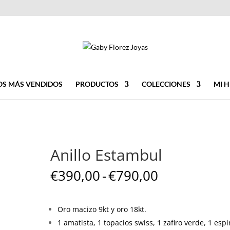
OS MÁS VENDIDOS
PRODUCTOS
COLECCIONES
MI H
Anillo Estambul
Rango
€
390,00
-
€
790,00
de
precios:
desde
Oro macizo 9kt y oro 18kt.
€390,00
1 amatista, 1 topacios swiss, 1 zafiro verde, 1 espi