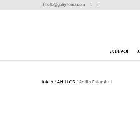
hello@gabyflorez.com
¡NUEVO!
L
Inicio
/
ANILLOS
/ Anillo Estambul