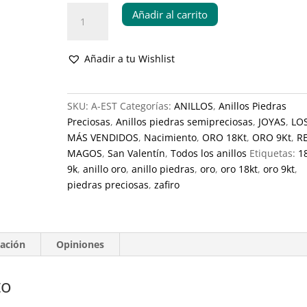
Anillo
Añadir al carrito
Estambul
cantidad
Añadir a tu Wishlist
SKU:
A-EST
Categorías:
ANILLOS
,
Anillos Piedras
Preciosas
,
Anillos piedras semipreciosas
,
JOYAS
,
LO
MÁS VENDIDOS
,
Nacimiento
,
ORO 18Kt
,
ORO 9Kt
,
R
MAGOS
,
San Valentín
,
Todos los anillos
Etiquetas:
1
9k
,
anillo oro
,
anillo piedras
,
oro
,
oro 18kt
,
oro 9kt
,
piedras preciosas
,
zafiro
ación
Opiniones
to