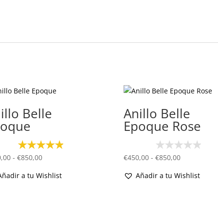
illo Belle
Anillo Belle
poque
Epoque Rose
Rango
Rango
,00
-
€
850,00
€
450,00
-
€
850,00
de
de
Añadir a tu Wishlist
Añadir a tu Wishlist
precios:
precios:
desde
desde
€450,00
€450,00
hasta
hasta