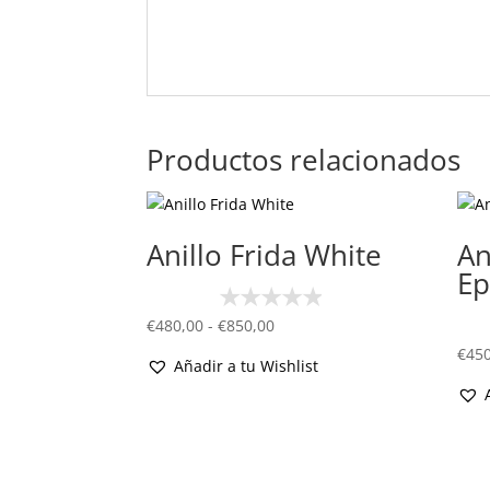
Productos relacionados
Anillo Frida White
An
E
Rango
€
480,00
-
€
850,00
de
€
450
Añadir a tu Wishlist
precios:
desde
€480,00
hasta
€850,00